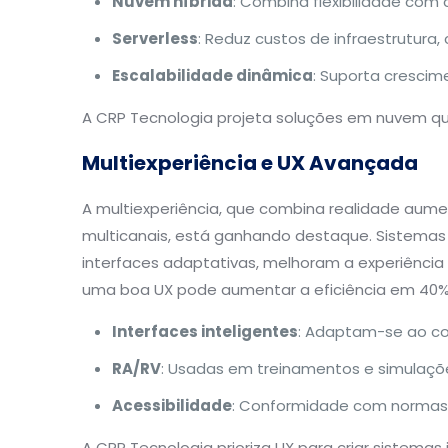
Nuvem híbrida
: Combina flexibilidade com 
Serverless
: Reduz custos de infraestrutur
Escalabilidade dinâmica
: Suporta cresci
A CRP Tecnologia projeta soluções em nuvem que 
Multiexperiência e UX Avançada
A multiexperiência, que combina realidade aument
multicanais, está ganhando destaque. Sistem
interfaces adaptativas, melhoram a experiência
uma boa UX pode aumentar a eficiência em 40
Interfaces inteligentes
: Adaptam-se ao c
RA/RV
: Usadas em treinamentos e simulaçõ
Acessibilidade
: Conformidade com norma
A CRP Tecnologia prioriza UX para criar sistemas in