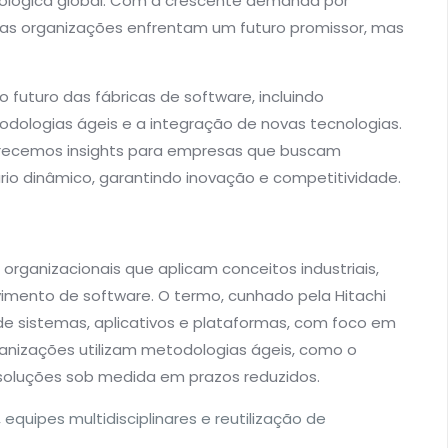
nológica global. Com a crescente demanda por
ssas organizações enfrentam um futuro promissor, mas
 futuro das fábricas de software, incluindo
todologias ágeis e a integração de novas tecnologias.
erecemos insights para empresas que buscam
rio dinâmico, garantindo inovação e competitividade.
rganizacionais que aplicam conceitos industriais,
mento de software. O termo, cunhado pela Hitachi
de sistemas, aplicativos e plataformas, com foco em
rganizações utilizam metodologias ágeis, como o
 soluções sob medida em prazos reduzidos.
quipes multidisciplinares e reutilização de