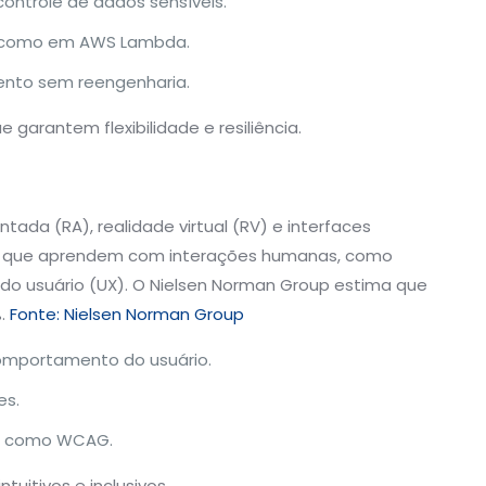
controle de dados sensíveis.
a, como em AWS Lambda.
mento sem reengenharia.
garantem flexibilidade e resiliência.
ada (RA), realidade virtual (RV) e interfaces
as que aprendem com interações humanas, como
 do usuário (UX). O Nielsen Norman Group estima que
%.
Fonte: Nielsen Norman Group
omportamento do usuário.
es.
s como WCAG.
tuitivos e inclusivos.