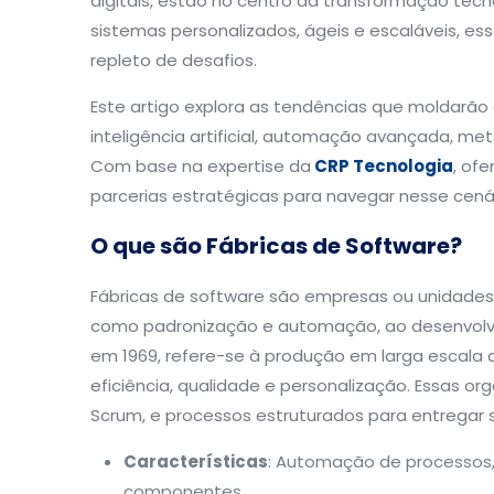
digitais, estão no centro da transformação tec
sistemas personalizados, ágeis e escaláveis, e
repleto de desafios.
Este artigo explora as tendências que moldarão o
inteligência artificial, automação avançada, me
Com base na expertise da
CRP Tecnologia
, of
parcerias estratégicas para navegar nesse cená
O que são Fábricas de Software?
Fábricas de software são empresas ou unidades o
como padronização e automação, ao desenvolvi
em 1969, refere-se à produção em larga escala 
eficiência, qualidade e personalização. Essas o
Scrum, e processos estruturados para entregar
Características
: Automação de processos, e
componentes.