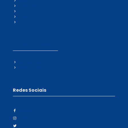
Cases
Compliance
Contato
Sobre
Soluções
Grupo CRP Tech
CRP Computadores
IDX Data Centers
Redes Sociais
Facebook
Instagram
Twitter