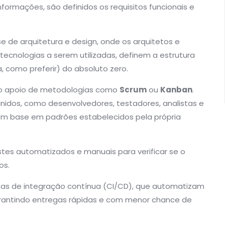
nformações, são definidos os requisitos funcionais e
 de arquitetura e design, onde os arquitetos e
ecnologias a serem utilizadas, definem a estrutura
 como preferir) do absoluto zero.
 o apoio de metodologias como
Scrum
ou
Kanban
.
idos, como desenvolvedores, testadores, analistas e
com base em padrões estabelecidos pela própria
stes automatizados e manuais para verificar se o
os.
tas de integração contínua (CI/CD), que automatizam
arantindo entregas rápidas e com menor chance de