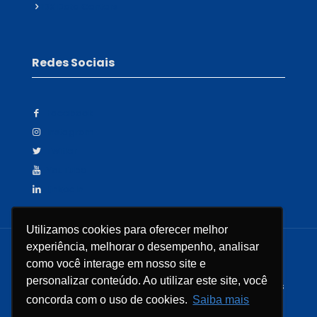
IDX Data Centers
Redes Sociais
Facebook
Instagram
Twitter
YouTube
LinkedIn
Utilizamos cookies para oferecer melhor
Utilizamos cookies para oferecer melhor
experiência, melhorar o desempenho, analisar
experiência, melhorar o desempenho, analisar
como você interage em nosso site e
como você interage em nosso site e
personalizar conteúdo. Ao utilizar este site, você
personalizar conteúdo. Ao utilizar este site, você
©2026 CRP Tecnologia - Todos os Direitos Reservados
- Feito com
por
concorda com o uso de cookies.
concorda com o uso de cookies.
Saiba mais
Saiba mais