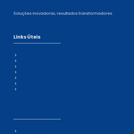
Soluções inovadoras, resultados transformadores.
Links Úteis
Blog
Carreiras
Cases
Compliance
Contato
Sobre
Soluções
Grupo CRP Tech
CRP Computadores